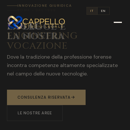
INNOVAZIONE GIURIDICA
IT
EN
LEGAL
ENGINEERING
Combinare diritto e ingegneria per migliorare
l'efficienza, l'accuratezza e l'accessibilità dei
servizi legali. AI, Blockchain, Cybersecurity,
FinTech.
SCOPRI DI PIU
LEGALENGINEERING.IT